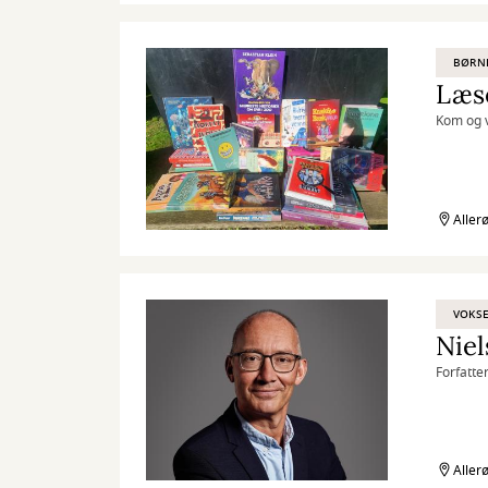
BØRN
Læse
Kom og v
Aller
VOKS
Niel
Forfatte
Aller