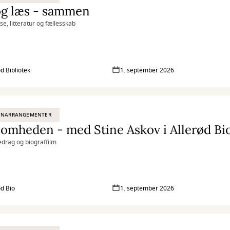
og læs - sammen
e, litteratur og fællesskab
ød Bibliotek
1. september 2026
ENARRANGEMENTER
omheden - med Stine Askov i Allerød Bi
edrag og biograffilm
ød Bio
1. september 2026