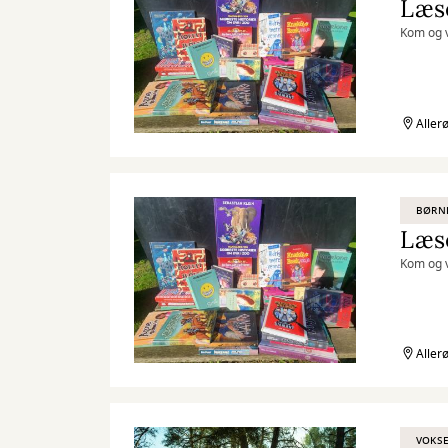
Læse
Kom og v
Aller
BØRN
Læse
Kom og v
Aller
VOKS