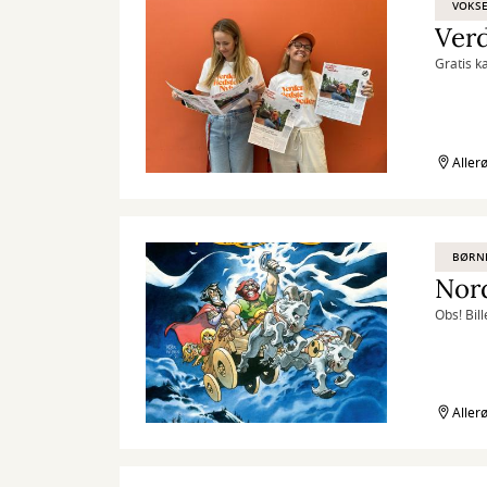
VOKS
Ver
Gratis k
Aller
BØRN
Nor
Obs! Bill
Aller