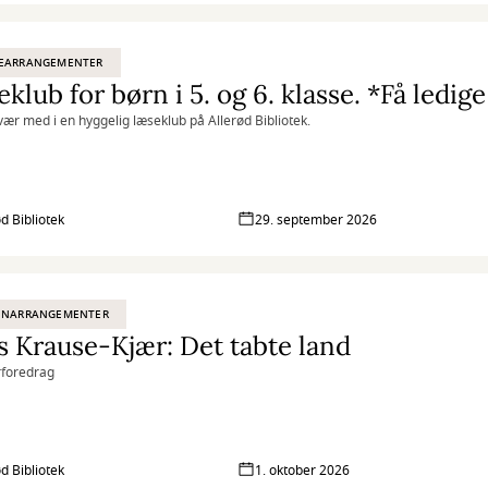
EARRANGEMENTER
klub for børn i 5. og 6. klasse. *Få ledig
ær med i en hyggelig læseklub på Allerød Bibliotek.
ød Bibliotek
29. september 2026
ENARRANGEMENTER
s Krause-Kjær: Det tabte land
rforedrag
ød Bibliotek
1. oktober 2026