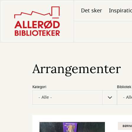
Gå
Det sker
Inspirati
til
hovedindhold
Arrangementer
Kategori
Bibliotek
BØRN