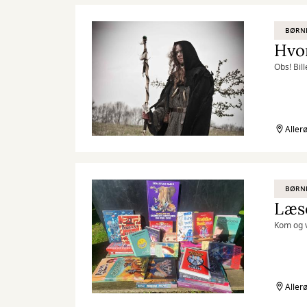
BØRN
Hvor
Obs! Bill
Aller
BØRN
Læse
Kom og v
Aller