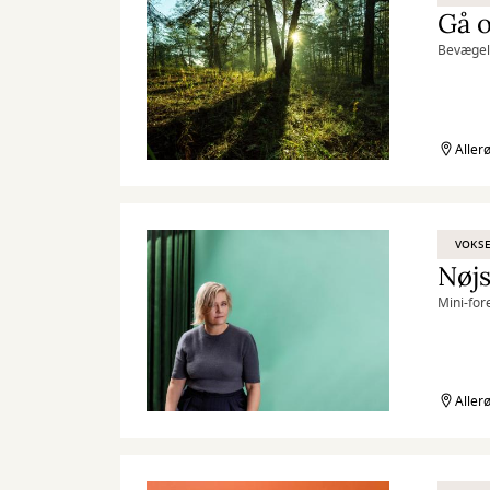
Gå 
Bevægels
Aller
VOKS
Nøjs
Mini-for
Aller