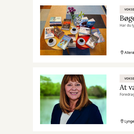
VOKS
Bøge
Har du l
Aller
VOKS
At v
Foredrag
Lynge