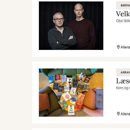
BØRN
Velk
Obs! Bill
Aller
ARRA
Læse
Kom og v
Aller