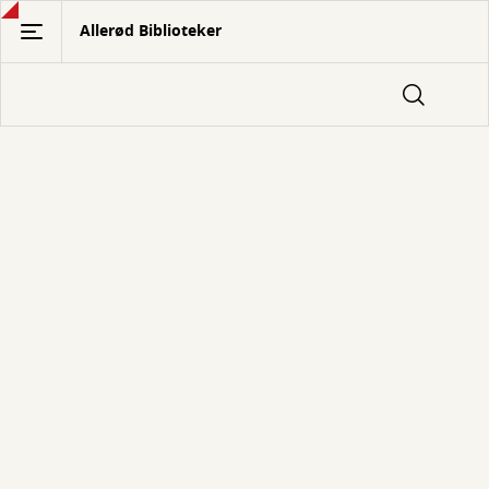
Gå
Allerød Biblioteker
til
hovedindhold