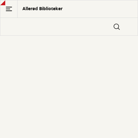
Gå
Allerød Biblioteker
til
hovedindhold