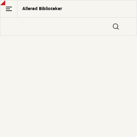
Gå
Allerød Biblioteker
til
hovedindhold