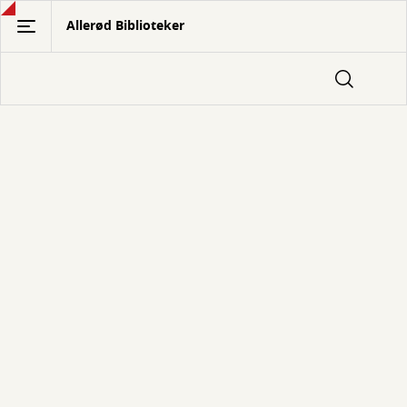
Gå
Allerød Biblioteker
til
hovedindhold