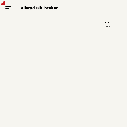
Gå
Allerød Biblioteker
til
hovedindhold