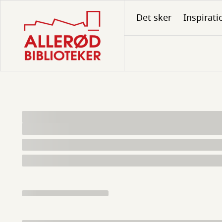
Gå
Det sker
Inspirati
til
hovedindhold