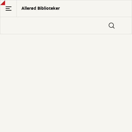
Gå
Allerød Biblioteker
til
hovedindhold