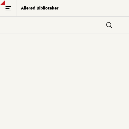
Gå
Allerød Biblioteker
til
hovedindhold