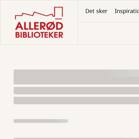
Gå
Det sker
Inspirati
til
hovedindhold