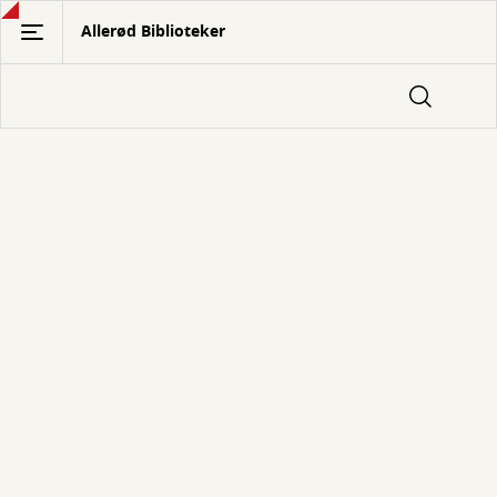
Gå
Allerød Biblioteker
til
hovedindhold