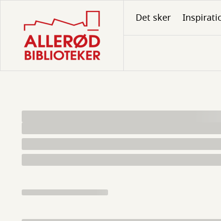
Gå
Det sker
Inspirati
til
hovedindhold