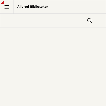
Gå
Allerød Biblioteker
til
hovedindhold