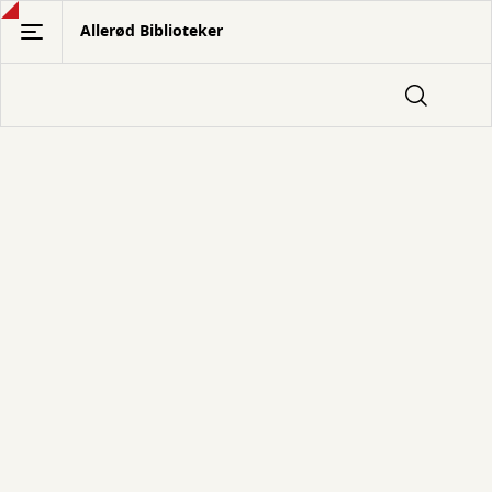
Gå
Allerød Biblioteker
til
hovedindhold