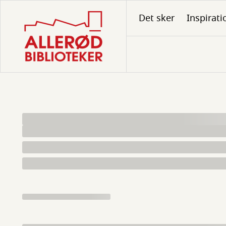
Gå
Det sker
Inspirati
til
hovedindhold