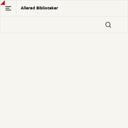
Gå
Allerød Biblioteker
til
hovedindhold