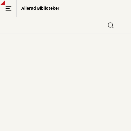
Gå
Allerød Biblioteker
til
hovedindhold