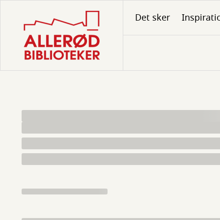
Gå
Det sker
Inspirati
til
hovedindhold