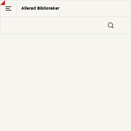
Gå
Allerød Biblioteker
til
hovedindhold