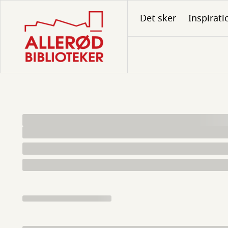
Gå
Det sker
Inspirati
til
hovedindhold