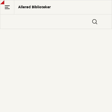
Gå
Allerød Biblioteker
til
hovedindhold