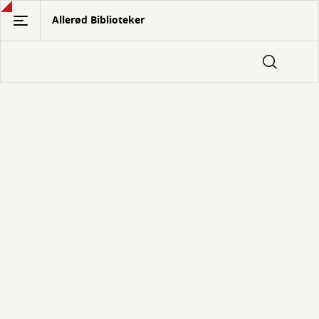
Gå
Allerød Biblioteker
til
hovedindhold