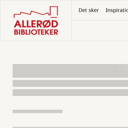
Gå
Det sker
Inspirati
til
hovedindhold