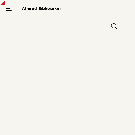
Gå
Allerød Biblioteker
til
hovedindhold