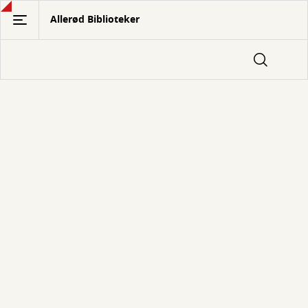
Gå
Allerød Biblioteker
til
hovedindhold