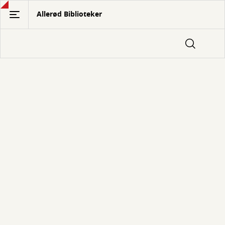
Gå
Allerød Biblioteker
til
hovedindhold