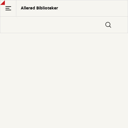
Gå
Allerød Biblioteker
til
hovedindhold