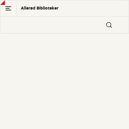
Gå
Allerød Biblioteker
til
hovedindhold