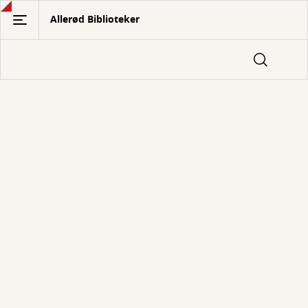
Gå
Allerød Biblioteker
til
hovedindhold