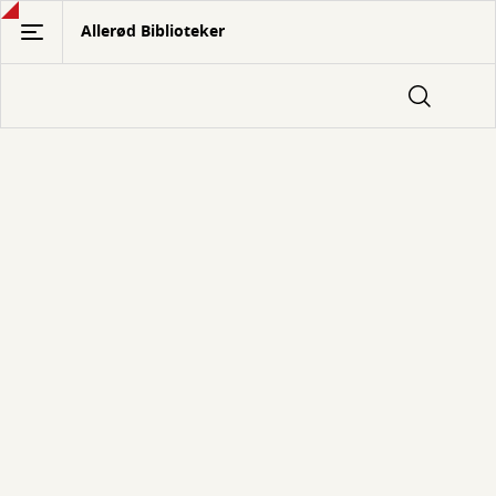
Gå
Allerød Biblioteker
til
hovedindhold