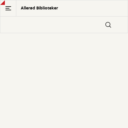
Gå
Allerød Biblioteker
til
hovedindhold