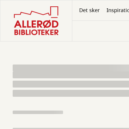
Gå
Det sker
Inspirati
til
hovedindhold