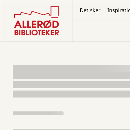
Gå
Det sker
Inspirati
til
hovedindhold