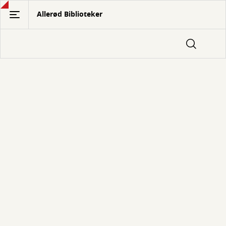
Gå
Allerød Biblioteker
til
hovedindhold