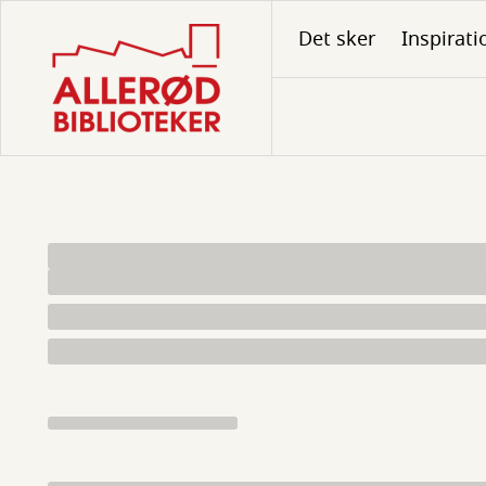
Gå
Det sker
Inspirati
til
hovedindhold