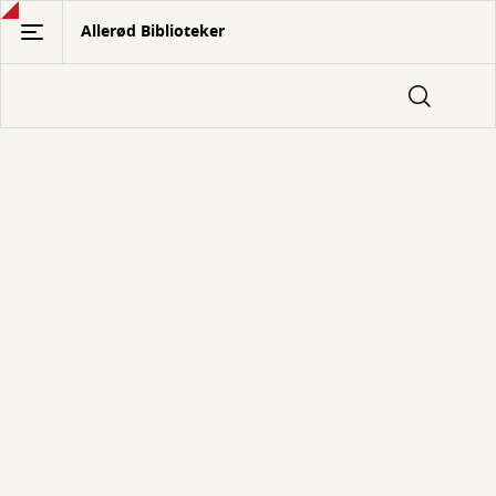
Gå
Allerød Biblioteker
til
hovedindhold