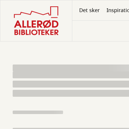
Gå
Det sker
Inspirati
til
hovedindhold