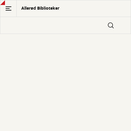
Gå
Allerød Biblioteker
til
hovedindhold