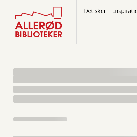
Gå
Det sker
Inspirati
til
hovedindhold