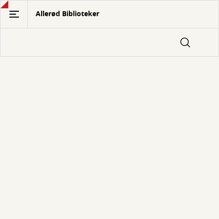
Gå
Allerød Biblioteker
til
hovedindhold