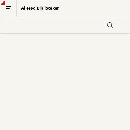
Gå
Allerød Biblioteker
til
hovedindhold