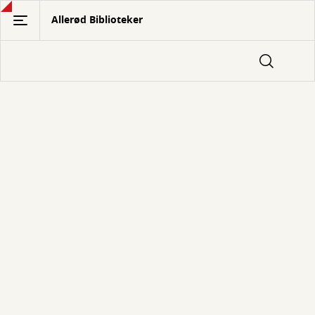
Gå
Allerød Biblioteker
til
hovedindhold