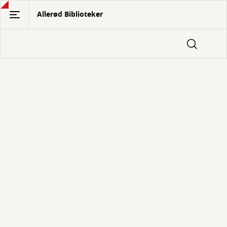
Gå
Allerød Biblioteker
til
hovedindhold