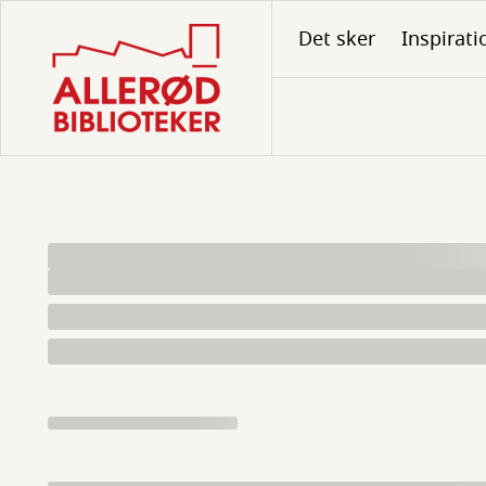
Gå
Det sker
Inspirati
til
hovedindhold