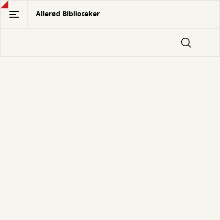
Gå
Allerød Biblioteker
til
hovedindhold