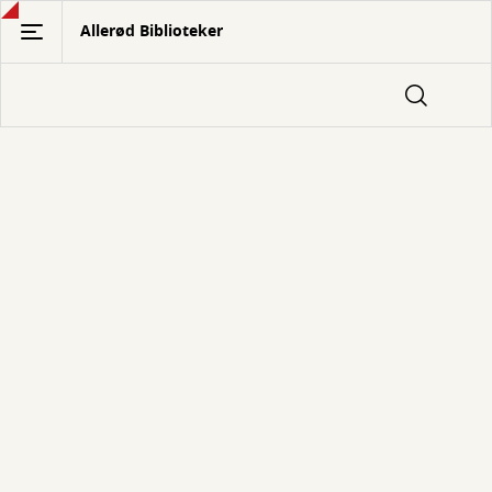
Gå
Allerød Biblioteker
til
hovedindhold