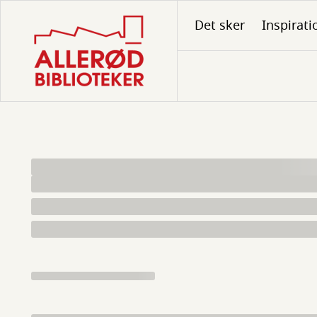
Gå
Det sker
Inspirati
til
hovedindhold