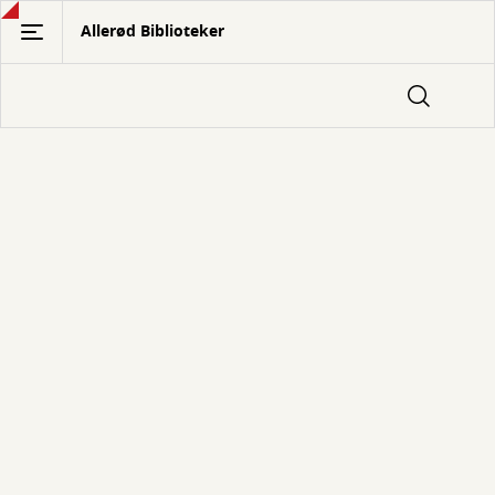
Gå
Allerød Biblioteker
til
hovedindhold