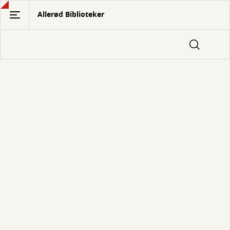
Gå
Allerød Biblioteker
til
hovedindhold