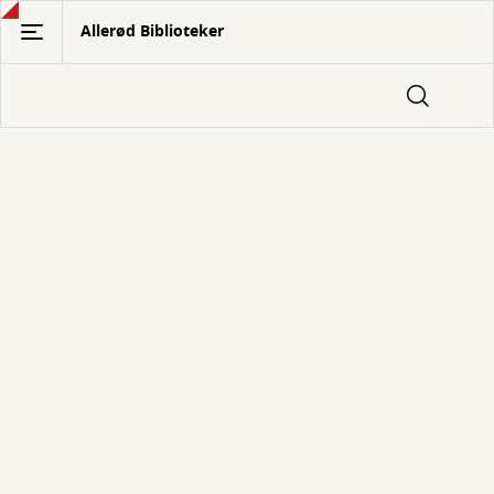
Gå
Allerød Biblioteker
til
hovedindhold